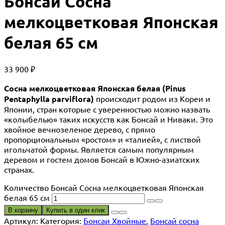
Бонсай Сосна
мелкоцветковая Японская
белая 65 см
33 900
₽
Сосна мелкоцветковая Японская белая (Pinus
Pentaphylla parviflora)
происходит родом из Кореи и
Японии, стран которые с уверенностью можно назвать
«колыбелью» таких искусств как Бонсай и Ниваки. Это
хвойное вечнозеленое дерево, с прямо
пропорциональным «ростом» и «талией», с листвой
игольчатой формы. Является самым популярным
деревом и гостем домов Бонсай в Южно-азиатских
странах.
Количество Бонсай Сосна мелкоцветковая Японская
белая 65 см
В корзину
Купить в один клик
Артикул:
Категория:
Бонсаи Хвойные
,
Бонсай сосна